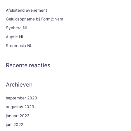
n
Afsluitend evenement
a
Geluidsopname bij Form@Nam
a
Synhera NL
r
Auptic NL
:
Stereopsia NL
Recente reacties
Archieven
september 2023
augustus 2023
januari 2023
juni 2022