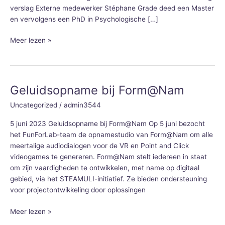
verslag Externe medewerker Stéphane Grade deed een Master
en vervolgens een PhD in Psychologische […]
Meer lezen »
Geluidsopname bij Form@Nam
Geluidsopname
bij
Uncategorized
/
admin3544
Form@Nam
5 juni 2023 Geluidsopname bij Form@Nam Op 5 juni bezocht
het FunForLab-team de opnamestudio van Form@Nam om alle
meertalige audiodialogen voor de VR en Point and Click
videogames te genereren. Form@Nam stelt iedereen in staat
om zijn vaardigheden te ontwikkelen, met name op digitaal
gebied, via het STEAMULI-initiatief. Ze bieden ondersteuning
voor projectontwikkeling door oplossingen
Meer lezen »