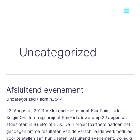
Ga
Main
naar
Men
de
inhoud
Uncategorized
Afsluitend evenement
Afsluitend
evenement
Uncategorized
/
admin3544
22. Augustus 2023 Afsluitend evenement BluePoint Luik,
België Ons Interreg-project FunForLab werd op 22 augustus
afgesloten in BluePoint Luik. De 6 projectpartners hadden het
genoegen om de resultaten van de verschillende werkmodules
voor te stellen aan hun gasten. Afsluitend evenement: volledig