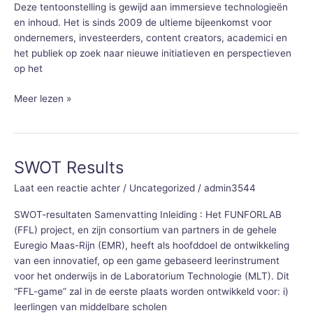
Deze tentoonstelling is gewijd aan immersieve technologieën
en inhoud. Het is sinds 2009 de ultieme bijeenkomst voor
ondernemers, investeerders, content creators, academici en
het publiek op zoek naar nieuwe initiatieven en perspectieven
op het
Meer lezen »
SWOT Results
SWOT
Results
Laat een reactie achter
/
Uncategorized
/
admin3544
SWOT-resultaten Samenvatting Inleiding : Het FUNFORLAB
(FFL) project, en zijn consortium van partners in de gehele
Euregio Maas-Rijn (EMR), heeft als hoofddoel de ontwikkeling
van een innovatief, op een game gebaseerd leerinstrument
voor het onderwijs in de Laboratorium Technologie (MLT). Dit
“FFL-game” zal in de eerste plaats worden ontwikkeld voor: i)
leerlingen van middelbare scholen