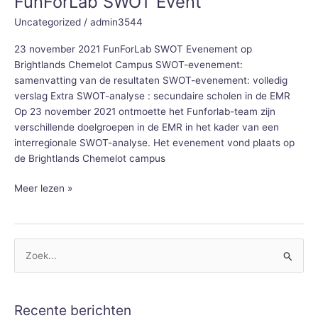
FunForLab SWOT Event
SWOT
Uncategorized
/
admin3544
Event
23 november 2021 FunForLab SWOT Evenement op
Brightlands Chemelot Campus SWOT-evenement:
samenvatting van de resultaten SWOT-evenement: volledig
verslag Extra SWOT-analyse : secundaire scholen in de EMR
Op 23 november 2021 ontmoette het Funforlab-team zijn
verschillende doelgroepen in de EMR in het kader van een
interregionale SWOT-analyse. Het evenement vond plaats op
de Brightlands Chemelot campus
Meer lezen »
Z
o
e
Recente berichten
k