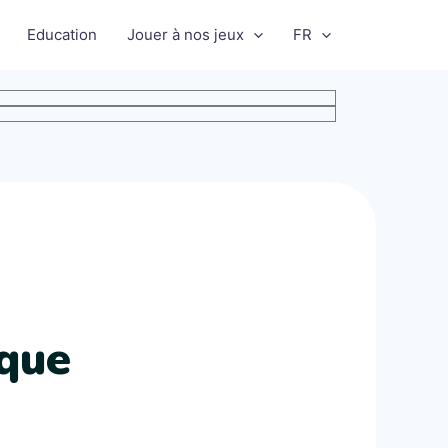
Education
Jouer à nos jeux
FR
oque